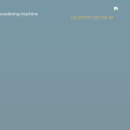
Ski
t
owdering machine
conten