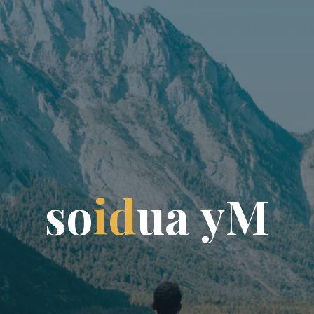
s
o
i
d
u
a
y
M