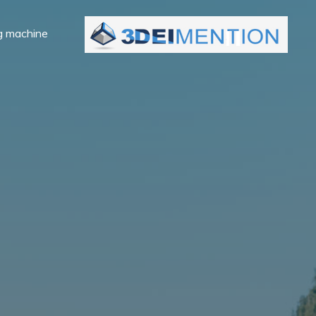
Ski
t
g machine
conten