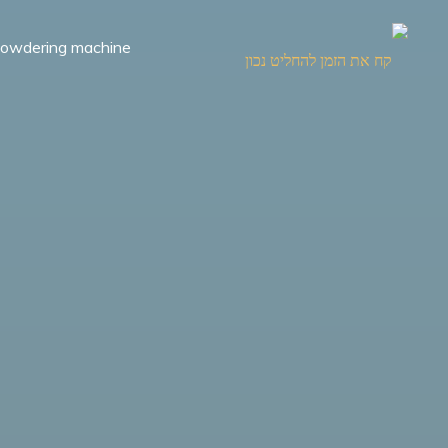
Ski
t
owdering machine
conten